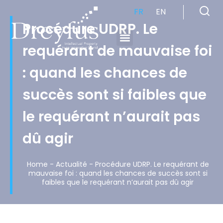
FR
EN
Procédure UDRP. Le
requérant de mauvaise foi
Cabinet de Conseil en Propriété Industrielle spécialisé en propriété intellectuelle
: quand les chances de
succès sont si faibles que
le requérant n’aurait pas
dû agir
Home
-
Actualité
-
Procédure UDRP. Le requérant de
mauvaise foi : quand les chances de succès sont si
faibles que le requérant n’aurait pas dû agir