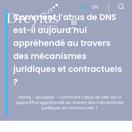
FR
EN
Comment l’abus de DNS
est-il aujourd’hui
Cabinet de Conseil en Propriété Industrielle spécialisé en propriété intellectuelle
appréhendé au travers
des mécanismes
juridiques et contractuels
?
Home
-
Actualité
-
Comment l’abus de DNS est-il
aujourd’hui appréhendé au travers des mécanismes
juridiques et contractuels ?