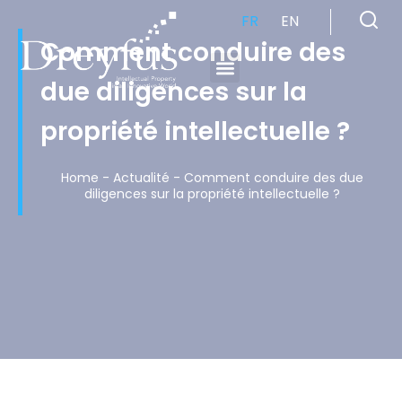
FR
EN
Comment conduire des
due diligences sur la
Cabinet de Conseil en Propriété Industrielle spécialisé en propriété intellectuelle
propriété intellectuelle ?
Home
-
Actualité
-
Comment conduire des due
diligences sur la propriété intellectuelle ?