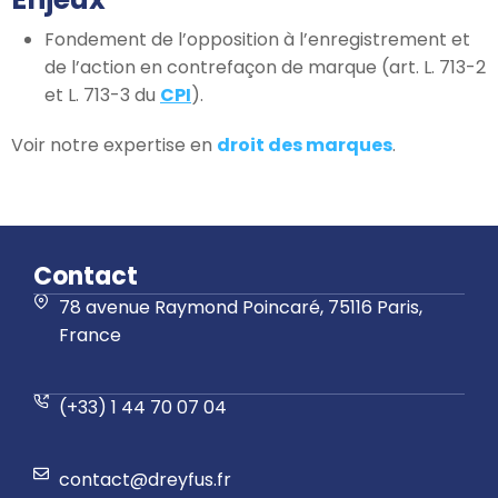
Fondement de l’opposition à l’enregistrement et
de l’action en contrefaçon de marque (art. L. 713-2
et L. 713-3 du
CPI
).
Voir notre expertise en
droit des marques
.
Contact
78 avenue Raymond Poincaré, 75116 Paris,
France
(+33) 1 44 70 07 04
contact@dreyfus.fr