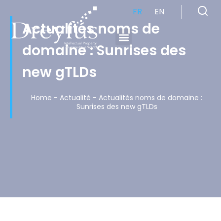
FR
EN
Actualités noms de
domaine : Sunrises des
Cabinet de Conseil en Propriété Industrielle spécialisé en propriété intellectuelle
new gTLDs
Home
-
Actualité
-
Actualités noms de domaine :
Sunrises des new gTLDs