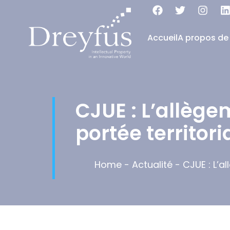
Accueil
A propos de
CJUE : L’allège
portée territor
Home
-
Actualité
-
CJUE : L’a