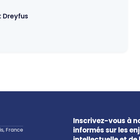
:
Dreyfus
Inscrivez-vous à no
informés sur les en
s, France
intellectuelle et d