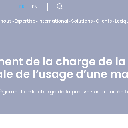
FR
EN
 nous
Expertise
International
Solutions
Clients
Lexiq
ment de la charge de la
iale de l’usage d’une m
llègement de la charge de la preuve sur la portée t