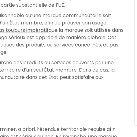
partie substantielle de l’UE.
 raisonnable qu’une marque communautaire soit
ui d’un État membre, afin de prouver son usage
as toujours impératif
que la marque soit utilisée dans
age sérieux est apprécié de manière globale. Cet
tiques des produits ou services concernés, et pas
ge.
arché des produits ou services couverts par une
 territoire d’un seul État membre
. Dans ce cas, la
nautaire dans cet État peut satisfaire aux
iner, a priori, l’étendue territoriale requise afin
ire est sérieux ou non. En revanche, une marque