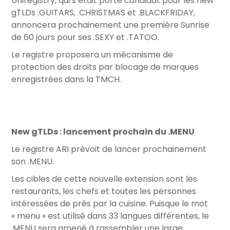
Uniregistry, qui s’était porté candidat pour les new
gTLDs .GUITARS, .CHRISTMAS et .BLACKFRIDAY,
annoncera prochainement une première Sunrise
de 60 jours pour ses .SEXY et .TATOO.
Le registre proposera un mécanisme de
protection des droits par blocage de marques
enregistrées dans la TMCH.
New gTLDs : lancement prochain du .MENU
Le registre ARI prévoit de lancer prochainement
son .MENU.
Les cibles de cette nouvelle extension sont les
restaurants, les chefs et toutes les personnes
intéressées de près par la cuisine. Puisque le mot
« menu » est utilisé dans 33 langues différentes, le
.MENU sera amené à rassembler une large