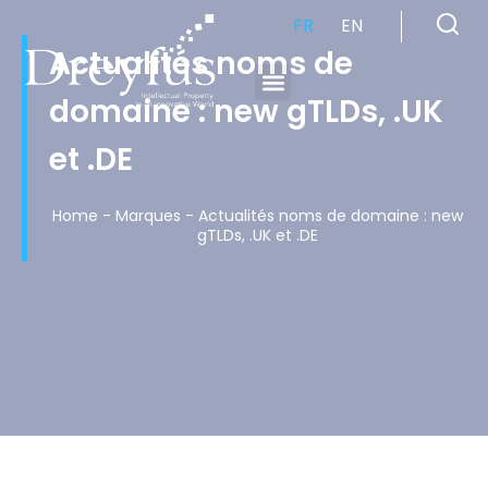
FR
EN
Actualités noms de
domaine : new gTLDs, .UK
Cabinet de Conseil en Propriété Industrielle spécialisé en propriété intellectuelle
et .DE
Home
-
Marques
-
Actualités noms de domaine : new
gTLDs, .UK et .DE