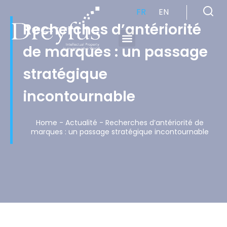
FR
EN
Recherches d’antériorité
de marques : un passage
Cabinet de Conseil en Propriété Industrielle spécialisé en propriété intellectuelle
stratégique
incontournable
Home
-
Actualité
-
Recherches d’antériorité de
marques : un passage stratégique incontournable