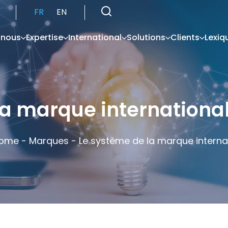
FR
EN
 nous
Expertise
International
Solutions
Clients
Lexiq
la marque internationa
ome
-
Marques
-
Le système de la marque interna