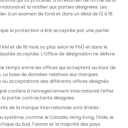
national qui va procéder à un examen de forme de la
ational et la notifier aux parties désignées. Les
er à un examen de fond et dans un délai de 12 à 18
nt que la protection a été acceptée par une partie
l’AM et de 18 mois ou plus selon le PM) et dans le
réputée acceptée. L’Office de désignation ne délivre
e temps entre les offices qui acceptent au bout de
us. La base de données relatives aux marques
 ou acceptations des différents offices désignés.
né confère à l’enregistrement international l’effet
 la partie contractante désignée.
ts de la marque internationale sont limités :
 système, comme le Canada, Hong Kong, l’Inde, le
’Afrique du Sud, Taïwan et la majorité des pays