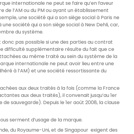
rque internationale ne peut se faire qu’en faveur
re de l’AM ou du PM ou ayant un établissement
exemple, une société qui a son siège social à Paris ne
ne société qui a son siège social à New Dehli, car,
membre du système.
t donc pas possible si une des parties au contrat
 difficulté supplémentaire résulte du fait que ce
 rattachées au même traité au sein du système de la
arque internationale ne peut avoir lieu entre une
dhéré à l’AM) et une société ressortissante du
ttachées aux deux traités à la fois (comme la France
ctantes aux deux traités), il convenait jusqu’au 1er
te de sauvegarde). Depuis le 1er août 2008, la clause
 sous serment d’usage de la marque.
rlande, du Royaume-Uni, et de Singapour exigent des