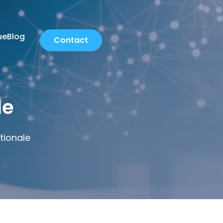
ue
Blog
Contact
le
tionale