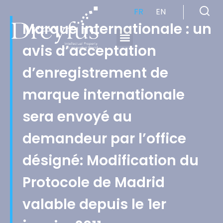
FR
EN
Marque internationale : un
avis d’acceptation
Cabinet de Conseil en Propriété Industrielle spécialisé en propriété intellectuelle
d’enregistrement de
marque internationale
sera envoyé au
demandeur par l’office
désigné: Modification du
Protocole de Madrid
valable depuis le 1er