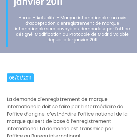
janvier 2011
Home
-
Actualité
-
Marque internationale : un avis
d’acceptation d’enregistrement de marque
internationale sera envoyé au demandeur par l’office
désigné: Modification du Protocole de Madrid valable
depuis le 1er janvier 2011
06/01/2011
La demande d’enregistrement de marque
internationale doit se faire par l’intermédiaire de
l’office d’origine, c’est-à-dire l’office national de la
marque qui sert de base à l’enregistrement
international. La demande est transmise par
l’office au Bureau international.