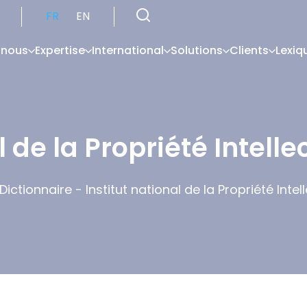
FR
EN
 nous
Expertise
International
Solutions
Clients
Lexiq
l de la Propriété Intelle
Dictionnaire
-
Institut national de la Propriété Intell