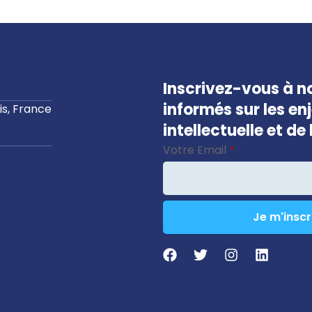
Inscrivez-vous à no
informés sur les en
s, France
intellectuelle et d
Votre Email
*
Je m'inscr
Company
Name
*