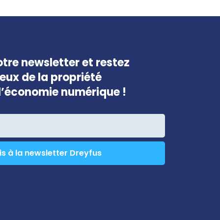
être
laissé
vide
tre newsletter et restez
jeux de la propriété
e l’économie numérique !
is à la newsletter Dreyfus