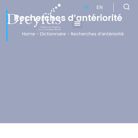
FR
EN
Recherches d’antériorité
Cabinet de Conseil en Propriété Industrielle spécialisé en propriété intellectuelle
Home
-
Dictionnaire
-
Recherches d’antériorité