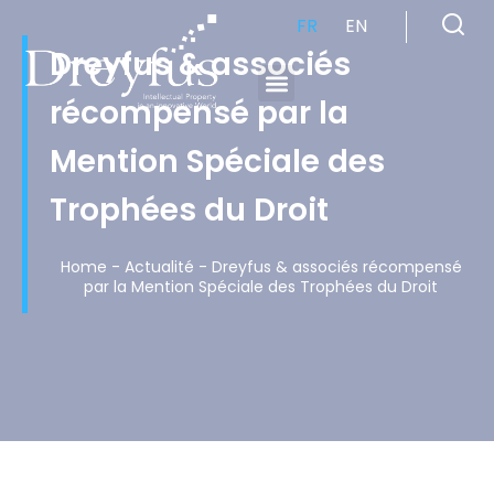
FR
EN
Dreyfus & associés
récompensé par la
Cabinet de Conseil en Propriété Industrielle spécialisé en propriété intellectuelle
Mention Spéciale des
Trophées du Droit
Home
-
Actualité
-
Dreyfus & associés récompensé
par la Mention Spéciale des Trophées du Droit