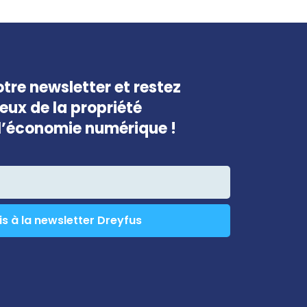
être
laissé
vide
tre newsletter et restez
jeux de la propriété
e l’économie numérique !
is à la newsletter Dreyfus