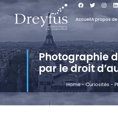
Accueil
A propos de
Photographie de
par le droit d’a
Home
-
Curiosités
-
P