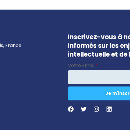
Inscrivez-vous à no
informés sur les en
s, France
intellectuelle et d
Email
*
Votre Email
*
Je m'inscr