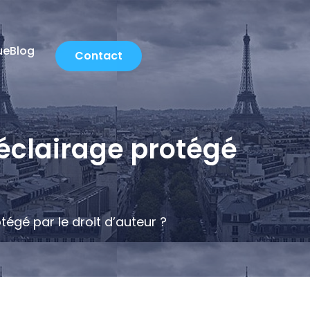
ue
Blog
Contact
: éclairage protégé
otégé par le droit d’auteur ?