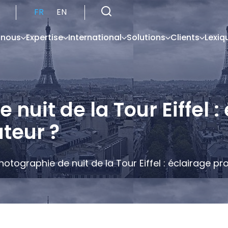
FR
EN
 nous
Expertise
International
Solutions
Clients
Lexiq
 nuit de la Tour Eiffel 
uteur ?
hotographie de nuit de la Tour Eiffel : éclairage pr