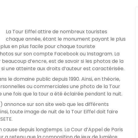
La Tour Eiffel attire de nombreux touristes
chaque année, étant le monument payant le plus
e plus en plus facile pour chaque touriste
es photos sur son compte Facebook ou Instagram. La
ler beaucoup d’encre, est de savoir si les photos de la
si une atteinte aux droits d’auteur est caractérisée.
ns le domaine public depuis 1990. Ainsi, en théorie,
 personnelles ou commerciales une photo de la Tour
 une fois que la tour a été éclairée pendant la nuit.
TE) annonce sur son site web que les différents
si, toute image de nuit de la Tour Eiffel doit faire
 SETE.
 en cause depuis longtemps. La Cour d’Appel de Paris
Cour a retenu que la composition de jeux de lumière