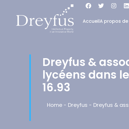
Accueil
A propos de
Dreyfus & assoc
lycéens dans le
16.93
Home
-
Dreyfus
-
Dreyfus & asso