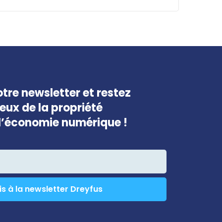
champ
devrait
être
laissé
vide
tre newsletter et restez
jeux de la propriété
e l’économie numérique !
is à la newsletter Dreyfus