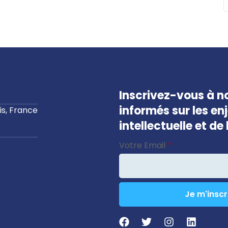
Inscrivez-vous à no
informés sur les en
s, France
intellectuelle et d
Phone
Votre Email
*
Number
*
Je m'inscr