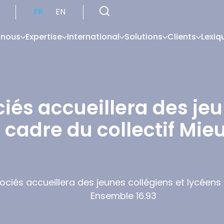
FR
EN
 nous
Expertise
International
Solutions
Clients
Lexiq
iés accueillera des jeu
 cadre du collectif Mi
ciés accueillera des jeunes collégiens et lycéens 
Ensemble 16.93