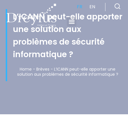
FR
EN
L’ICANN peut-elle apporter
une solution aux
Cabinet de Conseil en Propriété Industrielle spécialisé en propriété intellectuelle
problèmes de sécurité
informatique ?
Home
-
Brèves
-
L’ICANN peut-elle apporter une
solution aux problèmes de sécurité informatique ?