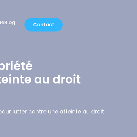
ue
Blog
Contact
priété
teinte au droit
pour lutter contre une atteinte au droit