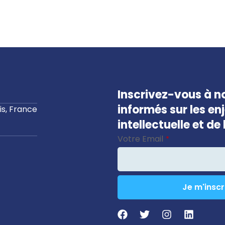
Inscrivez-vous à no
informés sur les en
s, France
intellectuelle et d
Votre Email
*
Je m'inscr
Website
URL
*