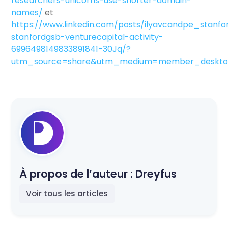
researchers-unicorns-use-shorter-domain-
names/
et
https://www.linkedin.com/posts/ilyavcandpe_stanfo
stanfordgsb-venturecapital-activity-
6996498149833891841-30Jq/?
utm_source=share&utm_medium=member_deskt
À propos de l’auteur :
Dreyfus
Voir tous les articles