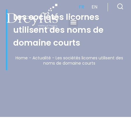
FR
EN
Les sociétés licornes
utilisent des noms de
Cabinet de Conseil en Propriété Industrielle spécialisé en propriété intellectuelle
domaine courts
Home
-
Actualité
-
Les sociétés licornes utilisent des
noms de domaine courts