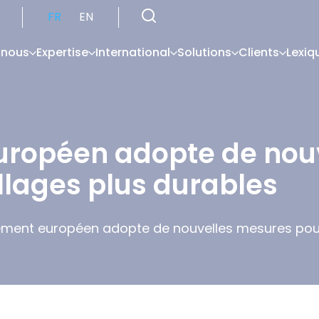
FR
EN
 nous
Expertise
International
Solutions
Clients
Lexiq
uropéen adopte de nou
lages plus durables
lement européen adopte de nouvelles mesures pou