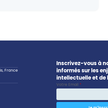
Inscrivez-vous à no
informés sur les en
s, France
intellectuelle et d
Votre Email
*
Je m'inscr