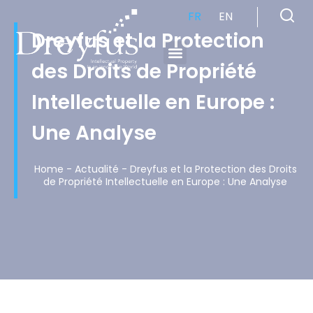
FR
EN
Dreyfus et la Protection
des Droits de Propriété
Cabinet de Conseil en Propriété Industrielle spécialisé en propriété intellectuelle
Intellectuelle en Europe :
Une Analyse
Home
-
Actualité
-
Dreyfus et la Protection des Droits
de Propriété Intellectuelle en Europe : Une Analyse