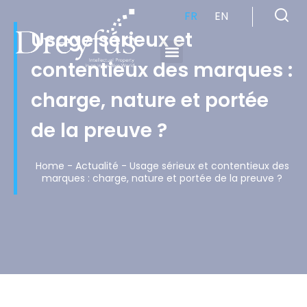
FR
EN
Usage sérieux et
contentieux des marques :
Cabinet de Conseil en Propriété Industrielle spécialisé en propriété intellectuelle
charge, nature et portée
de la preuve ?
Home
-
Actualité
-
Usage sérieux et contentieux des
marques : charge, nature et portée de la preuve ?