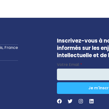
Inscrivez-vous à no
informés sur les en
s, France
intellectuelle et d
Email
Votre Email
*
Address
*
Je m'inscr