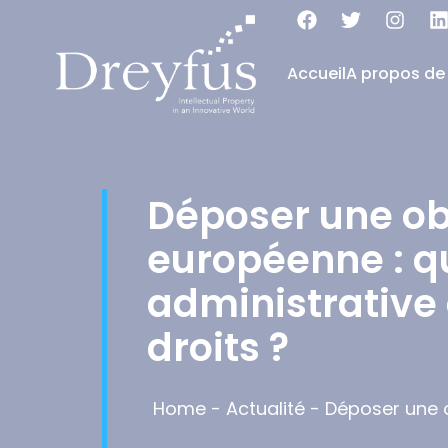
Accueil
A propos de
Déposer une ob
européenne : qu
administrative 
droits ?
Home
-
Actualité
-
Déposer une o