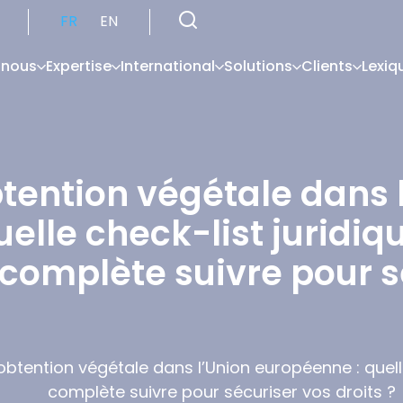
FR
EN
 nous
Expertise
International
Solutions
Clients
Lexiq
tention végétale dans 
elle check-list juridiq
complète suivre pour s
btention végétale dans l’Union européenne : quelle
complète suivre pour sécuriser vos droits ?