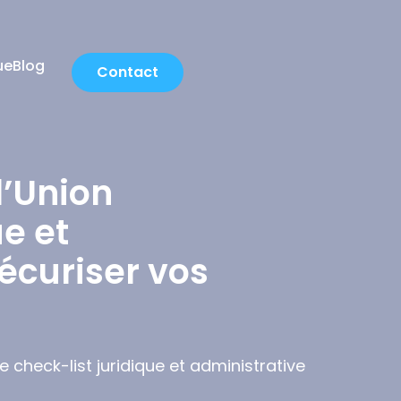
ue
Blog
Contact
l’Union
ue et
écuriser vos
 check-list juridique et administrative