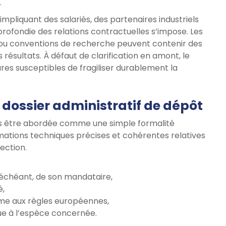
.
f impliquant des salariés, des partenaires industriels
profondie des relations contractuelles s’impose. Les
n ou conventions de recherche peuvent contenir des
 résultats. À défaut de clarification en amont, le
ures susceptibles de fragiliser durablement la
 dossier administratif de dépôt
pas être abordée comme une simple formalité
rmations techniques précises et cohérentes relatives
lection.
s échéant, de son mandataire,
é,
rme aux règles européennes,
que à l’espèce concernée.