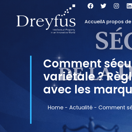
Accueil
A propos de
Comment sécuri
variétale ? Règl
avec les marq
Home
-
Actualité
-
Comment sécu