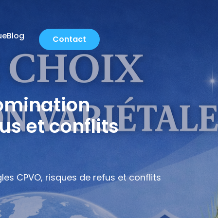
ue
Blog
Contact
omination
us et conflits
es CPVO, risques de refus et conflits