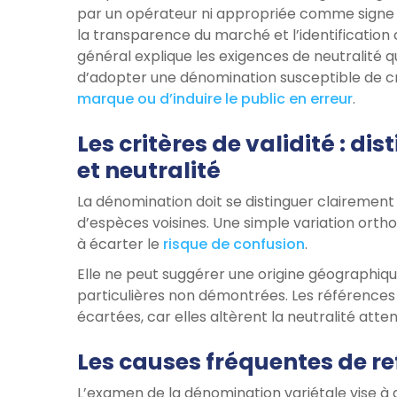
par un opérateur ni appropriée comme signe dis
la transparence du marché et l’identification 
général explique les exigences de neutralité qu
d’adopter une dénomination susceptible de 
marque ou d’induire le public en erreur
.
Les critères de validité : di
et neutralité
La dénomination doit se distinguer clairemen
d’espèces voisines. Une simple variation orth
à écarter le
risque de confusion
.
Elle ne peut suggérer une origine géographique 
particulières non démontrées. Les référence
écartées, car elles altèrent la neutralité atte
Les causes fréquentes de re
L’examen de la dénomination variétale vise à 