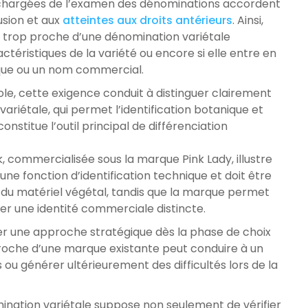
s chargées de l’examen des dénominations accordent
usion et aux
atteintes aux droits antérieurs
. Ainsi,
t trop proche d’une dénomination variétale
ctéristiques de la variété ou encore si elle entre en
arque ou un nom commercial.
ole, cette exigence conduit à distinguer clairement
ariétale, qui permet l’identification botanique et
onstitue l’outil principal de différenciation
 commercialisée sous la marque Pink Lady, illustre
ne fonction d’identification technique et doit être
n du matériel végétal, tandis que la marque permet
éer une identité commerciale distincte.
er une approche stratégique dès la phase de choix
roche d’une marque existante peut conduire à un
s ou générer ultérieurement des difficultés lors de la
ination variétale suppose non seulement de vérifier