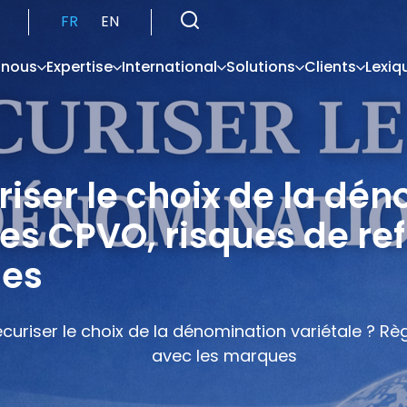
FR
EN
 nous
Expertise
International
Solutions
Clients
Lexiq
ser le choix de la dén
es CPVO, risques de ref
ues
riser le choix de la dénomination variétale ? Règl
avec les marques