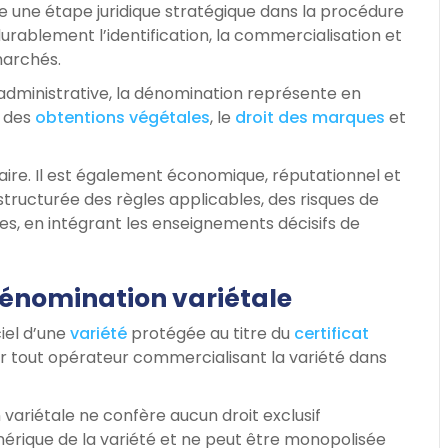
ue une étape juridique stratégique dans la procédure
durablement l’identification, la commercialisation et
marchés.
ministrative, la dénomination représente en
t des
obtentions végétales
, le
droit des marques
et
ire. Il est également économique, réputationnel et
structurée des règles applicables, des risques de
es, en intégrant les enseignements décisifs de
 dénomination variétale
ciel d’une
variété
protégée au titre du
certificat
e par tout opérateur commercialisant la variété dans
variétale ne confère aucun droit exclusif
générique de la variété et ne peut être monopolisée