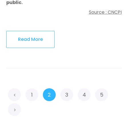
public.
Source : CNCPI
Read More
1
2
3
4
5